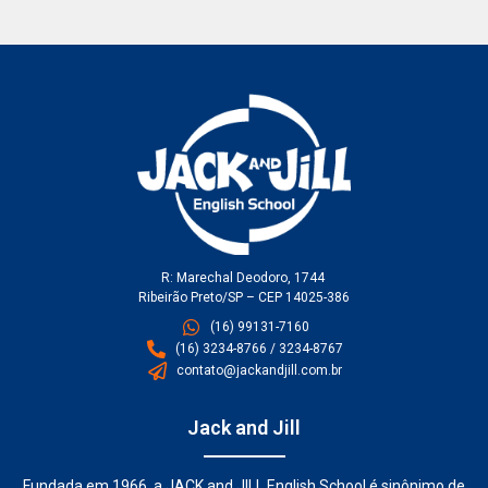
R: Marechal Deodoro, 1744
Ribeirão Preto/SP – CEP 14025-386
(16) 99131-7160
(16) 3234-8766 / 3234-8767
contato@jackandjill.com.br
Jack and Jill
Fundada em 1966, a JACK and JILL English School é sinônimo de