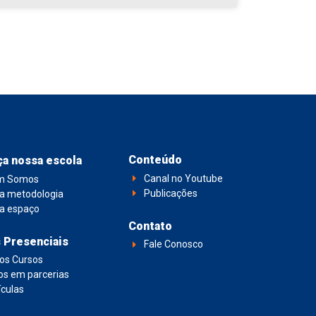
Conteúdo
a nossa escola
Canal no Youtube
m Somos
Publicações
a metodologia
a espaço
Contato
 Presenciais
Fale Conosco
os Cursos
os em parcerias
ículas