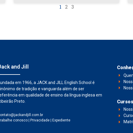
1
2
3
Jack and Jill
Conheç
Que
Noss
undada em 1966, a JACK and JILL English School é
Noss
inônimo de tradição e vanguarda além de ser
eferência em qualidade de ensino da língua inglesa em
ibeirão Preto.
Cursos
Noss
ontato@jackandjill.com.br
Curs
rabalhe conosco
|
Privacidade
|
Expediente
Matr