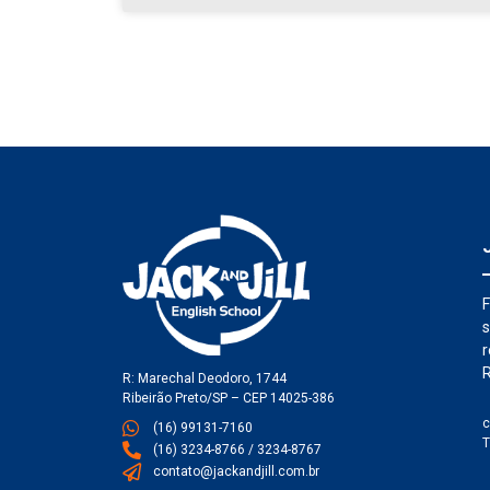
F
s
r
R
R: Marechal Deodoro, 1744
Ribeirão Preto/SP – CEP 14025-386
c
(16) 99131-7160
T
(16) 3234-8766 / 3234-8767
contato@jackandjill.com.br