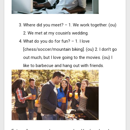
Where did you meet? – 1. We work together. (ou)
2. We met at my cousin’s wedding.
What do you do for fun? – 1. I love
[chess/soccer/mountain biking]. (ou) 2. I don’t go
out much, but I love going to the movies. (ou) I
like to barbecue and hang out with friends.