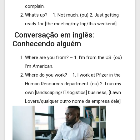
complain.
What’s up? – 1. Not much. (ou) 2. Just getting
ready for [the meeting/my trip/this weekend].
Conversação em inglês:
Conhecendo alguém
Where are you from? – 1. I’m from the US. (ou)
I’m American.
Where do you work? – 1. I work at Pfizer in the
Human Resources department. (ou) 2. I run my
own [landscaping/IT/logistics] business, [Lawn
Lovers/qualquer outro nome da empresa dele].