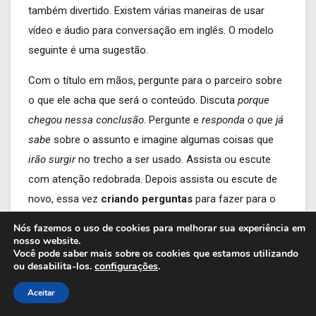
também divertido. Existem várias maneiras de usar
vídeo e áudio para conversação em inglês. O modelo
seguinte é uma sugestão.
Com o título em mãos, pergunte para o parceiro sobre
o que ele acha que será o conteúdo. Discuta
porque
chegou nessa conclusão
. Pergunte e
responda o que já
sabe
sobre o assunto e imagine algumas coisas que
irão surgir
no trecho a ser usado. Assista ou escute
com atenção redobrada. Depois assista ou escute de
novo, essa vez
criando perguntas
para fazer para o
seu parceiro.
Nós fazemos o uso de cookies para melhorar sua experiência em
nosso website.
As perguntas devem ser de
compreensão
, de
Você pode saber mais sobre os cookies que estamos utilizando
ou desabilita-los.
configurações
.
informações específicas que absorveram, mas
também de
natureza abstrata
, como a motivação do
Aceitar
interlocutor ou possíveis efeitos de alguma mudança