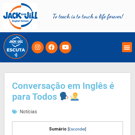
To teach is to touch a life forever!
Conversação em Inglês é
para Todos
Notícias
Sumário
[
Esconder
]