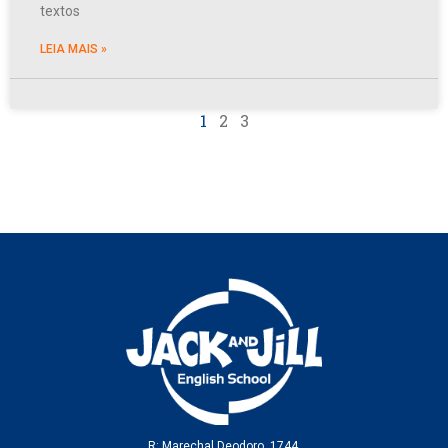
textos
LEIA MAIS »
1
2
3
R: Marechal Deodoro, 1744