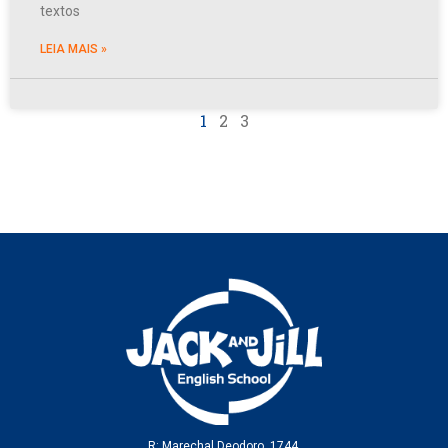
textos
LEIA MAIS »
1
2
3
R: Marechal Deodoro, 1744