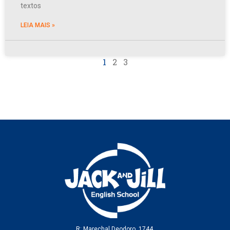
textos
LEIA MAIS »
1
2
3
R: Marechal Deodoro, 1744