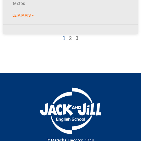
textos
LEIA MAIS »
1
2
3
R: Marechal Deodoro, 1744