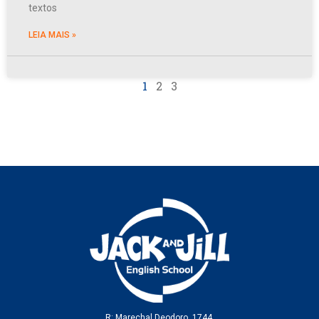
textos
LEIA MAIS »
1
2
3
R: Marechal Deodoro, 1744