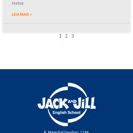
textos
LEIA MAIS »
1
2
3
R: Marechal Deodoro, 1744