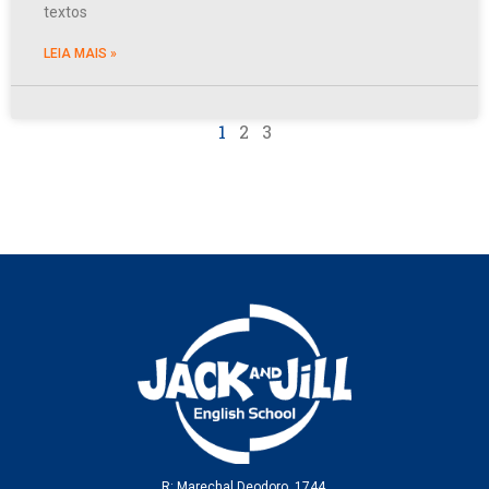
textos
LEIA MAIS »
1
2
3
R: Marechal Deodoro, 1744