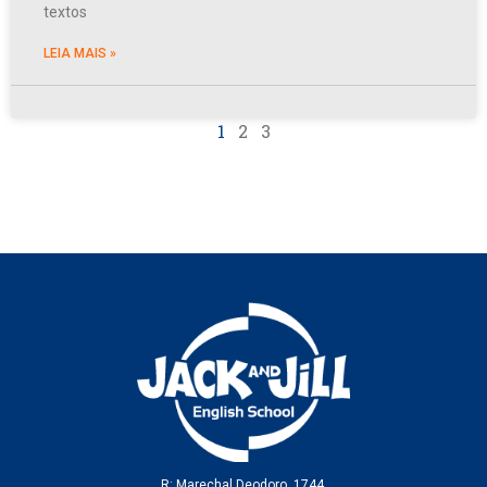
textos
LEIA MAIS »
1
2
3
R: Marechal Deodoro, 1744