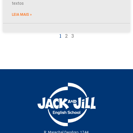
textos
LEIA MAIS »
1
2
3
R: Marechal Deodoro, 1744