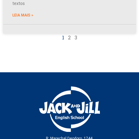
textos
LEIA MAIS »
1
2
3
R: Marechal Deodoro, 1744