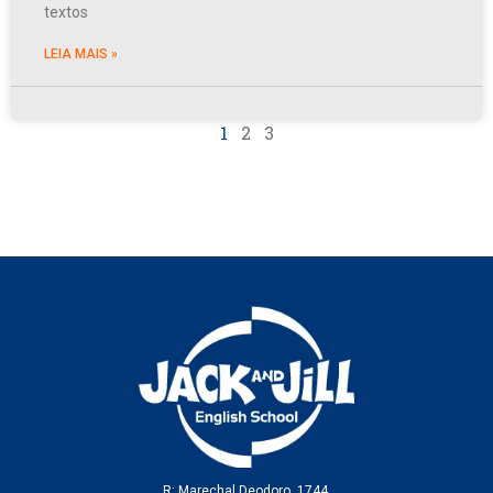
textos
LEIA MAIS »
1
2
3
R: Marechal Deodoro, 1744